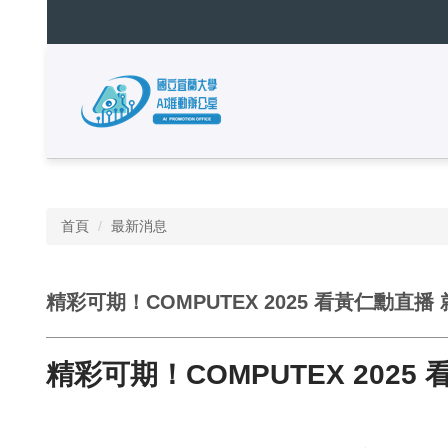
跳
到
主
要
內
容
區
❰
暫停
首頁
最新消息
精彩可期！COMPUTEX 2025 看黃仁勳直
精彩可期！COMPUTEX 202