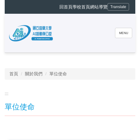
跳
回首頁
學校首頁
網站導覽
Translate
到
主
要
內
MENU
容
區
❰
❱
暫停
首頁
關於我們
單位使命
:::
單位使命