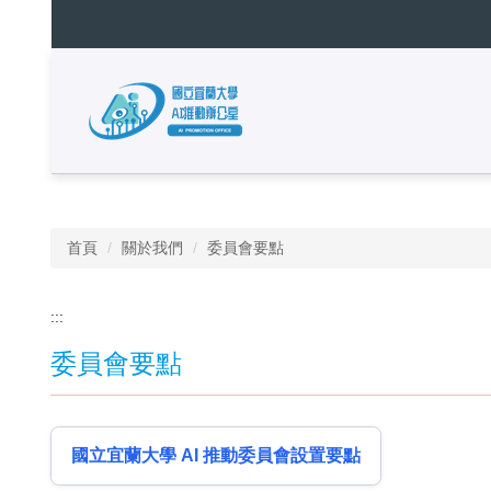
跳
到
主
要
內
容
區
❰
暫停
首頁
關於我們
委員會要點
:::
委員會要點
國立宜蘭大學 AI 推動委員會設置要點