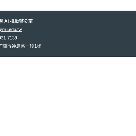
 AI 推動辦公室
@niu.edu.tw
31-7139
 宜蘭市神農路一段1號