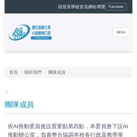
跳
回首頁
學校首頁
網站導覽
Translate
到
主
要
內
MENU
容
區
❰
❱
暫停
首頁
關於我們
團隊成員
:::
團隊成員
依AI推動委員會設置要點第四點，本委員會下設AI
推動辦公室，負責整合協調本校各行政及教學單