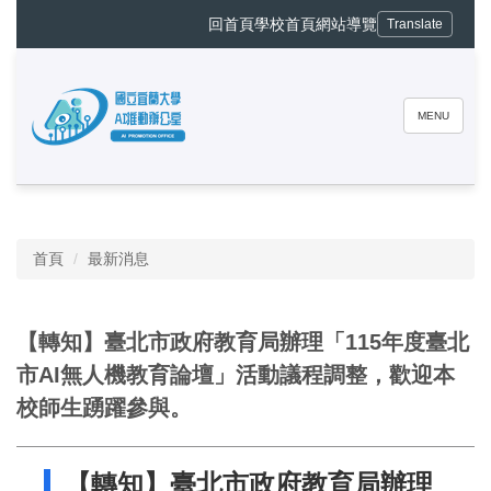
跳
回首頁
學校首頁
網站導覽
Translate
到
主
要
內
MENU
容
區
❰
❱
暫停
首頁
最新消息
【轉知】臺北市政府教育局辦理「115年度臺北
市AI無人機教育論壇」活動議程調整，歡迎本
校師生踴躍參與。
【轉知】臺北市政府教育局辦理